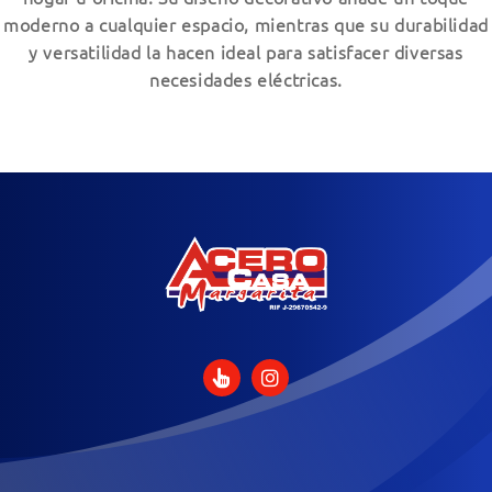
moderno a cualquier espacio, mientras que su durabilidad
y versatilidad la hacen ideal para satisfacer diversas
necesidades eléctricas.
P
Previous:
Válvula de Control
Nivel de Agua
o
Next:
Protector de Voltaje
s
220V
t
n
a
v
i
g
a
t
i
o
n